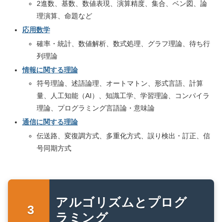
2進数、基数、数値表現、演算精度、集合、ベン図、論
理演算、命題など
応用数学
確率・統計、数値解析、数式処理、グラフ理論、待ち行
列理論
情報に関する理論
符号理論、述語論理、オートマトン、形式言語、計算
量、人工知能（AI）、知識工学、学習理論、コンパイラ
理論、プログラミング言語論・意味論
通信に関する理論
伝送路、変復調方式、多重化方式、誤り検出・訂正、信
号同期方式
アルゴリズムとプログ
ラミング