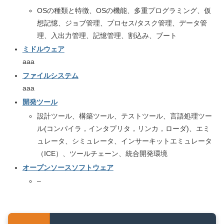
OSの種類と特徴、OSの機能、多重プログラミング、仮
想記憶、ジョブ管理、プロセス/タスク管理、データ管
理、入出力管理、記憶管理、割込み、ブート
ミドルウェア
aaa
ファイルシステム
aaa
開発ツール
設計ツール、構築ツール、テストツール、言語処理ツー
ル(コンパイラ，インタプリタ，リンカ，ローダ)、エミ
ュレータ、シミュレータ、インサーキットエミュレータ
（ICE）、ツールチェーン、統合開発環境
オープンソースソフトウェア
–