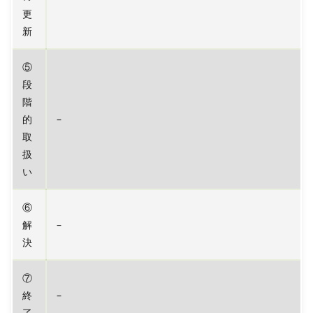
更
新
⑤
段
階
的
–
取
扱
い
⑥
解
–
決
⑦
終
–
了