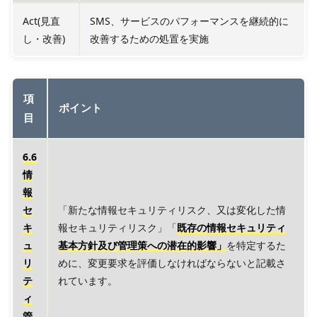
Act(見直
SMS、サービスのパフォーマンスを継続的に
し・改善)
改善するための処置を実施
項
ポイント
目
6.6
情
報
セ
「新たな情報セキュリティリスク、又は変化した情
キ
報セキュリティリスク」「
既存の情報セキュリティ
ュ
基本方針及び管理策への潜在的影響」
を特定するた
リ
めに、変更要求を評価しなければならないと記載さ
テ
れています。
ィ
管