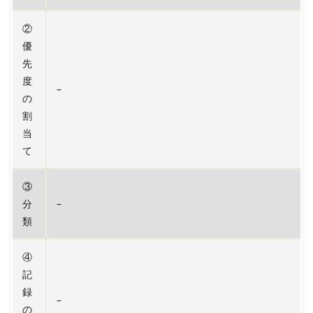
②
優
先
度
–
の
割
当
て
③
分
–
類
④
記
録
–
の