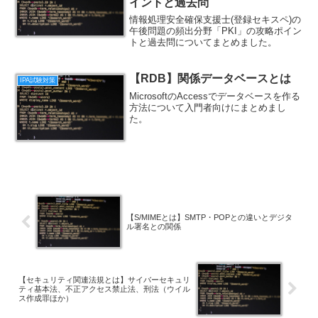
イントと過去問
情報処理安全確保支援士(登録セキスペ)の
午後問題の頻出分野「PKI」の攻略ポイン
トと過去問についてまとめました。
【RDB】関係データベースとは
IPA試験対策
MicrosoftのAccessでデータベースを作る
方法について入門者向けにまとめまし
た。
【S/MIMEとは】SMTP・POPとの違いとデジタ
ル署名との関係
【セキュリティ関連法規とは】サイバーセキュリ
ティ基本法、不正アクセス禁止法、刑法（ウイル
ス作成罪ほか）