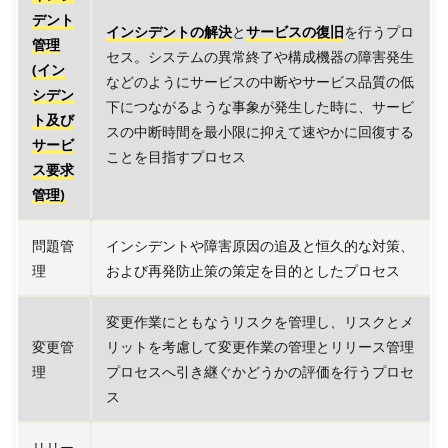
デント
インシデントの解決
と
サービスの復旧
を行うプロ
管理
セス。システムの異常終了や構成機器の障害発生
(イン
などのようにサービスの中断やサービス品質の低
シデン
下につながるような事象が発生した時に、サービ
ト及び
スの中断時間を最小限に抑えて速やかに回復する
サービ
ことを目指すプロセス
ス要求
管理)
問題管
インシデントや障害原因の追及と恒久的な対策、
理
および再発防止策の策定を目的としたプロセス
変更作業にともなうリスクを管理し、リスクとメ
変更管
リットを考慮して変更作業の管理とリリース管理
理
プロセスへ引き継ぐかどうかの評価を行うプロセ
ス
リリー