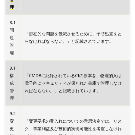
理
8.1
問
「潜在的な問題を低減させるために、予防処置をと
題
らなければならない。」と記載されています。
管
理
9.1
構
「CMDBに記録されているCIの原本を、物理的又は
成
電子的にセキュリティが保たれた書庫で管理しなけ
管
ればならない。」と記載されています。
理
9.2
変
「変更要求の受入れについての意思決定では、リス
更
ク、事業利益及び技術的実現可能性を考慮しなけれ