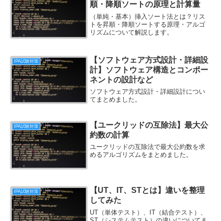
順・降順ソートの原理と計算量
（単純・基本）挿入ソート法とは？リス
トを昇順・降順ソートする原理・アルゴ
リズムについて解説します。
【ソフトウェア方式設計・詳細設
IPA試験対策
計】ソフトウェア構造とコンポー
ネントの設計など
ソフトウェア方式設計・詳細設計につい
てまとめました。
【ユークリッドの互除法】最大公
IPA試験対策
約数の計算
ユークリッドの互除法で最大公約数を求
めるアルゴリズムをまとめました。
【UT、IT、STとは】違いを整理
IPA試験対策
してみた
UT（単体テスト）、IT（結合テスト）、
ST（システムテスト）の違いについてま