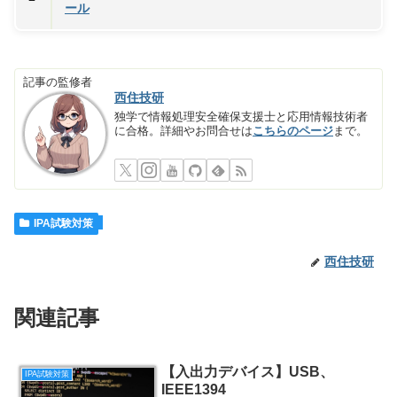
ール
記事の監修者
西住技研
独学で情報処理安全確保支援士と応用情報技術者
に合格。詳細やお問合せは
こちらのページ
まで。
IPA試験対策
西住技研
関連記事
【入出力デバイス】USB、
IPA試験対策
IEEE1394