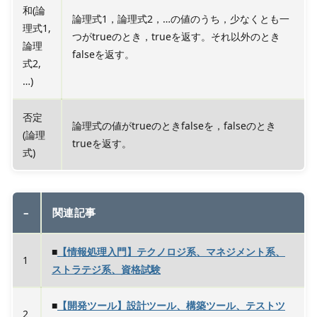
和(論
論理式1，論理式2，…の値のうち，少なくとも一
理式1,
つがtrueのとき，trueを返す。それ以外のとき
論理
falseを返す。
式2,
…)
否定
論理式の値がtrueのときfalseを，falseのとき
(論理
trueを返す。
式)
–
関連記事
■
【情報処理入門】テクノロジ系、マネジメント系、
1
ストラテジ系、資格試験
■
【開発ツール】設計ツール、構築ツール、テストツ
2