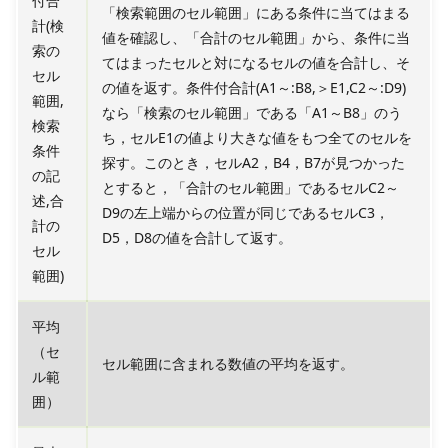
付合
「検索範囲のセル範囲」にある条件に当てはまる
計(検
値を確認し、「合計のセル範囲」から、条件に当
索の
てはまったセルと対になるセルの値を合計し、そ
セル
の値を返す。条件付合計(A1～:B8,＞E1,C2～:D9)
範囲,
なら「検索のセル範囲」である「A1～B8」のう
検索
ち，セルE1の値より大きな値をもつ全てのセルを
条件
探す。このとき，セルA2，B4，B7が見つかった
の記
とすると，「合計のセル範囲」であるセルC2～
述,合
D9の左上端からの位置が同じであるセルC3，
計の
D5，D8の値を合計して返す。
セル
範囲)
平均
（セ
セル範囲に含まれる数値の平均を返す。
ル範
囲）