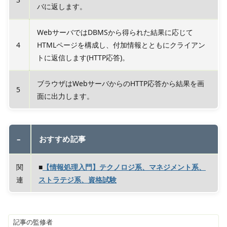
バに返します。
WebサーバではDBMSから得られた結果に応じて
4
HTMLページを構成し、付加情報とともにクライアン
トに返信します(HTTP応答)。
ブラウザはWebサーバからのHTTP応答から結果を画
5
面に出力します。
–
おすすめ記事
関
■
【情報処理入門】テクノロジ系、マネジメント系、
連
ストラテジ系、資格試験
記事の監修者