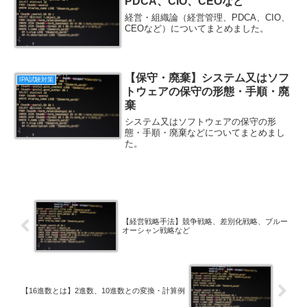
PDCA、CIO、CEOなど
経営・組織論（経営管理、PDCA、CIO、
CEOなど）についてまとめました。
【保守・廃棄】システム又はソフ
IPA試験対策
トウェアの保守の形態・手順・廃
棄
システム又はソフトウェアの保守の形
態・手順・廃棄などについてまとめまし
た。
【経営戦略手法】競争戦略、差別化戦略、ブルー
オーシャン戦略など
【16進数とは】2進数、10進数との変換・計算例