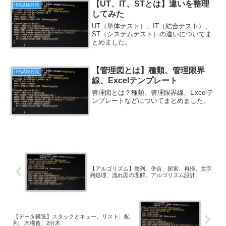
【UT、IT、STとは】違いを整理
IPA試験対策
してみた
UT（単体テスト）、IT（結合テスト）、
ST（システムテスト）の違いについてま
とめました。
【管理図とは】種類、管理限界
IPA試験対策
線、Excelテンプレート
管理図とは？種類、管理限界線、Excelテ
ンプレートなどについてまとめました。
【アルゴリズム】整列、併合、探索、再帰、文字
列処理、流れ図の理解、アルゴリズム設計
【データ構造】スタックとキュー、リスト、配
列、木構造、2分木