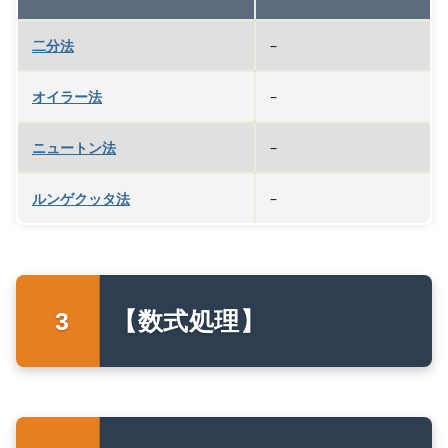
二分法
–
オイラー法
–
ニュートン法
–
ルンゲクッタ法
–
【数式処理】