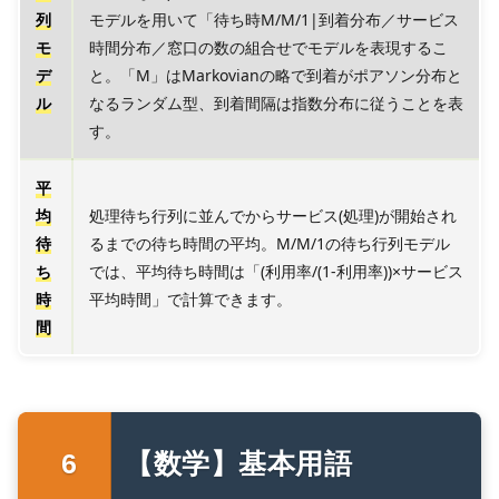
列
モデルを用いて「待ち時M/M/1|到着分布／サービス
モ
時間分布／窓口の数の組合せでモデルを表現するこ
デ
と。「M」はMarkovianの略で到着がポアソン分布と
ル
なるランダム型、到着間隔は指数分布に従うことを表
す。
平
均
処理待ち行列に並んでからサービス(処理)が開始され
待
るまでの待ち時間の平均。M/M/1の待ち行列モデル
ち
では、平均待ち時間は「(利用率/(1-利用率))×サービス
時
平均時間」で計算できます。
間
【数学】基本用語