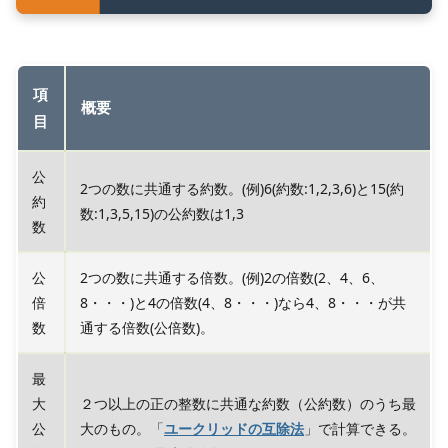
項
概要
目
公
2つの数に共通する約数。(例)6(約数:1,2,3,6)と15(約
約
数:1,3,5,15)の公約数は1,3
数
公
2つの数に共通する倍数。(例)2の倍数(2、4、6、
倍
8・・・)と4の倍数(4、8・・・)なら4、8・・・が共
数
通する倍数(公倍数)。
最
大
２つ以上の正の整数に共通な約数（公約数）のうち最
公
大のもの。「
ユークリッドの互除法
」で計算できる。