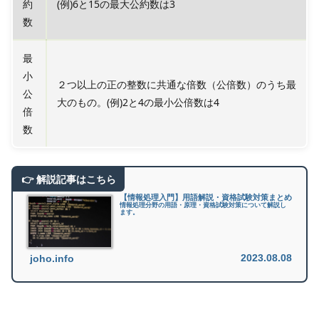
約
(例)6と15の最大公約数は3
数
最
小
２つ以上の正の整数に共通な倍数（公倍数）のうち最
公
大のもの。(例)2と4の最小公倍数は4
倍
数
【情報処理入門】用語解説・資格試験対策まとめ
情報処理分野の用語・原理・資格試験対策について解説し
ます。
2023.08.08
joho.info