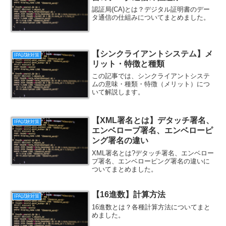
認証局(CA)とは？デジタル証明書のデー
タ通信の仕組みについてまとめました。
【シンクライアントシステム】メ
IPA試験対策
リット・特徴と種類
この記事では、シンクライアントシステ
ムの意味・種類・特徴（メリット）につ
いて解説します。
【XML署名とは】デタッチ署名、
IPA試験対策
エンベロープ署名、エンベローピ
ング署名の違い
XML署名とは?デタッチ署名、エンベロー
プ署名、エンベローピング署名の違いに
ついてまとめました。
【16進数】計算方法
IPA試験対策
16進数とは？各種計算方法についてまと
めました。