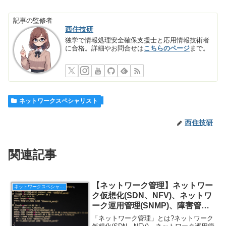
記事の監修者
西住技研
独学で情報処理安全確保支援士と応用情報技術者
に合格。詳細やお問合せは
こちらのページ
まで。
ネットワークスペシャリスト
西住技研
関連記事
【ネットワーク管理】ネットワー
ネットワークスペシャリスト
ク仮想化(SDN、NFV)、ネットワ
ーク運用管理(SNMP)、障害管
理、性能管理、トラフィック監
「ネットワーク管理」とは?ネットワーク
視、ネットワークコマンド