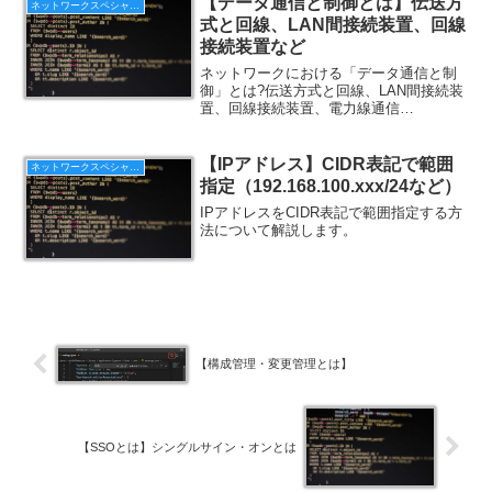
【データ通信と制御とは】伝送方
ネットワークスペシャリスト
式と回線、LAN間接続装置、回線
接続装置など
ネットワークにおける「データ通信と制
御」とは?伝送方式と回線、LAN間接続装
置、回線接続装置、電力線通信
（PLC）、OSI基本参照モデル、メディア
アクセス制御（MAC）、データリンク制
御、ルーティング制御、フロー制御につ
【IPアドレス】CIDR表記で範囲
ネットワークスペシャリスト
いて解説します。
指定（192.168.100.xxx/24など）
IPアドレスをCIDR表記で範囲指定する方
法について解説します。
【構成管理・変更管理とは】
【SSOとは】シングルサイン・オンとは