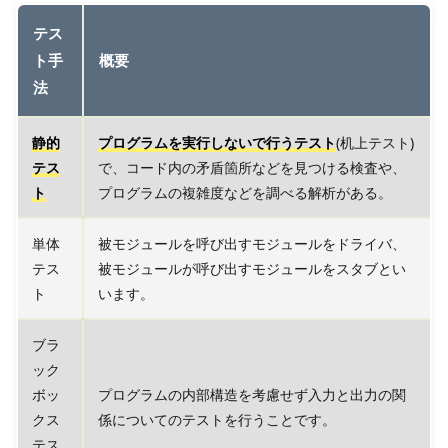
テス
ト手
概要
法
静的
プログラムを実行しないで行うテスト
(机上テスト)
テス
で、コード内の矛盾箇所などを見つける検査や、
ト
プログラムの複雑度などを調べる解析がある。
単体
被モジュールを呼び出すモジュールをドライバ、
テス
被モジュールが呼び出すモジュールをスタブとい
ト
います。
ブラ
ック
ボッ
プログラムの内部構造を考慮せず入力と出力の関
クス
係についてのテストを行うことです。
テス