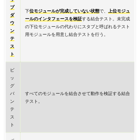
プ
下
位モジュールが完成していない状態
で、
上位モジュ
ダ
ールのインタフェースを検証
する結合テスト。未完成
ウ
の下位モジュールの代わりにスタブと呼ばれるテスト
ン
用モジュールを用意し結合テストを行う。
テ
ス
ト
ビ
ッ
グ
バ
すべてのモジュールを結合させて動作を検証する結合
ン
テスト。
テ
ス
ト