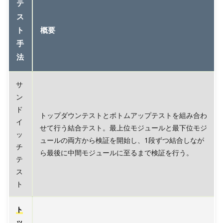
テ
ス
ト
概要
手
法
サ
ン
ド
トップダウンテストとボトムアップテストを組み合わ
イ
せて行う結合テスト。最上位モジュールと最下位モジ
ッ
ュールの両方から検証を開始し、1段ずつ結合しなが
チ
ら最後に中間モジュールに至るまで検証を行う。
テ
ス
ト
ト
ッ