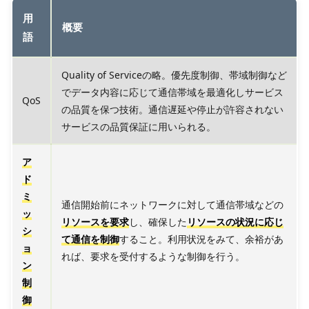
用
概要
語
Quality of Serviceの略。優先度制御、帯域制御など
でデータ内容に応じて通信帯域を最適化しサービス
QoS
の品質を保つ技術。通信遅延や停止が許容されない
サービスの品質保証に用いられる。
ア
ド
ミ
通信開始前にネットワークに対して通信帯域などの
ッ
リソースを要求
し、確保した
リソースの状況に応じ
シ
て通信を制御
すること。利用状況をみて、余裕があ
ョ
れば、要求を受付するような制御を行う。
ン
制
御