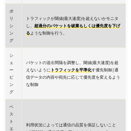
ポ
リ
トラフィックが閾値(最大速度)を超えないかモニタ
シ
し、
超過分のパケットを破棄もしくは優先度を下げ
ン
る
ような制御を行う。
グ
シ
ェ
パケットの送出間隔を調整し、閾値(最大速度)を超
ー
えないように
トラフィックを平準化
す優先制御|通
ピ
信データの内容や宛先に応じて優先度を変えるよう
ン
な制御
グ
ベ
ス
ト
利用状況によっては通信の品質を保証しないこと
エ