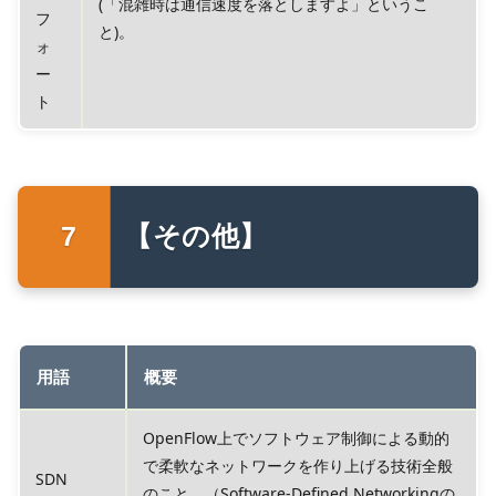
(「混雑時は通信速度を落としますよ」というこ
フ
と)。
ォ
ー
ト
【その他】
用語
概要
OpenFlow上でソフトウェア制御による動的
で柔軟なネットワークを作り上げる技術全般
SDN
のこと。（Software-Defined Networkingの