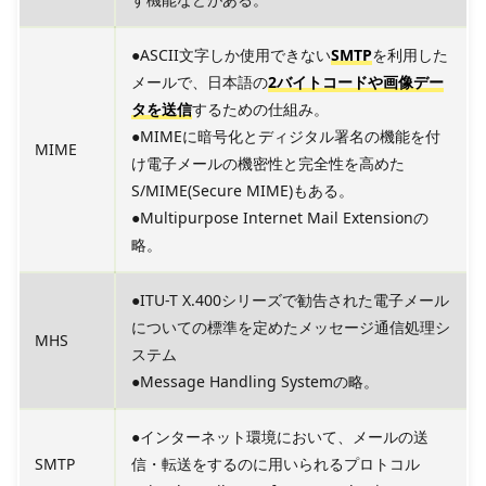
●ASCII文字しか使用できない
SMTP
を利用した
メールで、日本語の
2バイトコードや画像デー
タを送信
するための仕組み。
●MIMEに暗号化とディジタル署名の機能を付
MIME
け電子メールの機密性と完全性を高めた
S/MIME(Secure MIME)もある。
●Multipurpose Internet Mail Extensionの
略。
●ITU-T X.400シリーズで勧告された電子メール
についての標準を定めたメッセージ通信処理シ
MHS
ステム
●Message Handling Systemの略。
●インターネット環境において、メールの送
SMTP
信・転送をするのに用いられるプロトコル