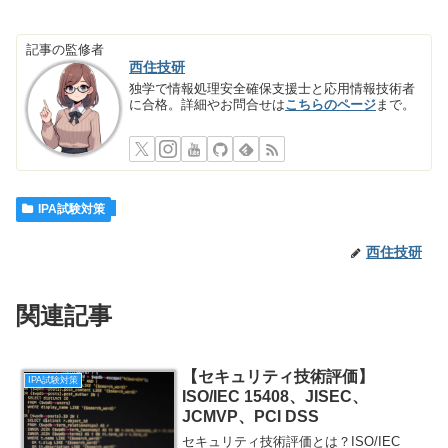
記事の監修者
西住技研
独学で情報処理安全確保支援士と応用情報技術者
に合格。詳細やお問合せは
こちらのページ
まで。
IPA試験対策
西住技研
関連記事
【セキュリティ技術評価】
IPA試験対策
ISO/IEC 15408、JISEC、
JCMVP、PCI DSS
セキュリティ技術評価とは？ISO/IEC