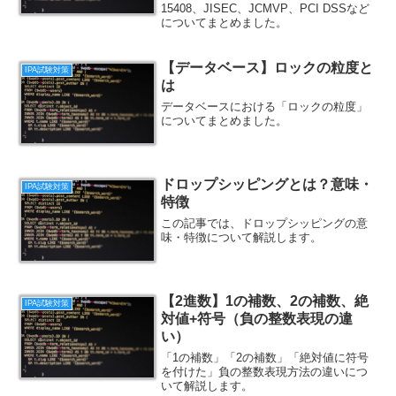
15408、JISEC、JCMVP、PCI DSSなど
についてまとめました。
【データベース】ロックの粒度と
IPA試験対策
は
データベースにおける「ロックの粒度」
についてまとめました。
ドロップシッピングとは？意味・
IPA試験対策
特徴
この記事では、ドロップシッピングの意
味・特徴について解説します。
【2進数】1の補数、2の補数、絶
IPA試験対策
対値+符号（負の整数表現の違
い）
「1の補数」「2の補数」「絶対値に符号
を付けた」負の整数表現方法の違いにつ
いて解説します。