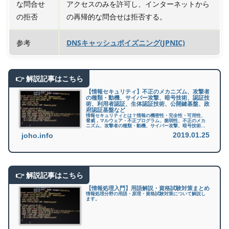
な問合せ
アクセスのみを許可し、インターネットから
の拒否
の再帰的な問合せは拒否する。
参考
DNSキャッシュポイズニング(JPNIC)
【情報セキュリティ】不正のメカニズム、攻撃者
の種類・動機、サイバー攻撃、暗号技術、認証技
術、利用者認証、生体認証技術、公開鍵基盤、政
府認証基盤など
情報セキュリティとは？情報の機密性・完全性・可用性、
脅威，マルウェア・不正プログラム、脆弱性、不正のメカ
ニズム、攻撃者の種類・動機、サイバー攻撃、暗号技術、
認証技術、利用者認証、生体認証技術、公開鍵基盤、政府
2019.01.25
joho.info
認証基盤などについてまとめました...
【情報処理入門】用語解説・資格試験対策まとめ
情報処理分野の用語・原理・資格試験対策について解説し
ます。