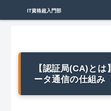
IT資格超入門部
【認証局(CA)と
ータ通信の仕組み