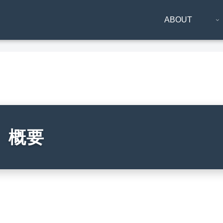
ABOUT
は】概要