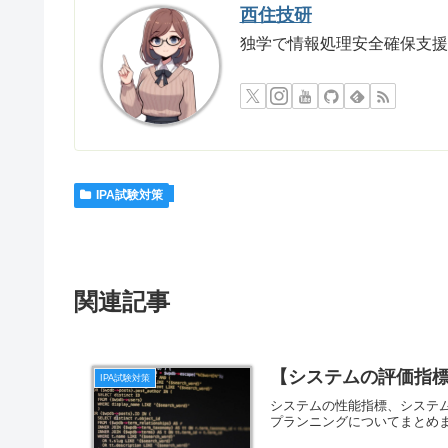
西住技研
独学で情報処理安全確保支援
IPA試験対策
関連記事
【システムの評価指
IPA試験対策
システムの性能指標、システ
プランニングについてまとめ