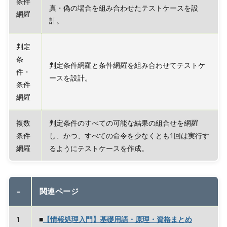
条件
真・偽の場合を組み合わせたテストケースを設
網羅
計。
判定
条
判定条件網羅と条件網羅を組み合わせてテストケ
件・
ースを設計。
条件
網羅
複数
判定条件のすべての可能な結果の組合せを網羅
条件
し、かつ、すべての命令を少なくとも1回は実行す
網羅
るようにテストケースを作成。
–
関連ページ
1
■
【情報処理入門】基礎用語・原理・資格まとめ