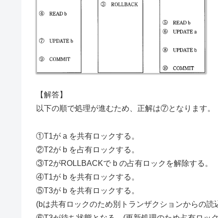
【解答】
以下の順で処理が進むため、正解は⑦となります。
①T1が a を共有ロックする。
②T2が b を占有ロックする。
③T2がROLLBACKで b の占有ロックを解除する。
④T1が b を共有ロックする。
⑤T3が b を共有ロックする。
(bは共有ロックのため別トランザクションからの読
⑥T3が待ち状態となる。(更新処理のため占有ロック