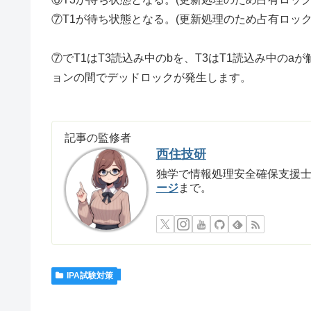
⑦T1が待ち状態となる。(更新処理のため占有ロック
⑦でT1はT3読込み中のbを、T3はT1読込み中の
ョンの間でデッドロックが発生します。
記事の監修者
西住技研
独学で情報処理安全確保支援
ージ
まで。
IPA試験対策