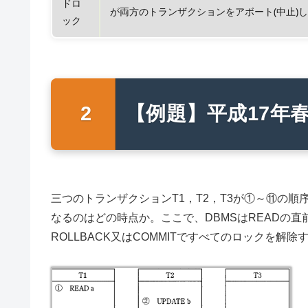
ドロ
が両方のトランザクションをアボート(中止)
ック
【例題】平成17年春
三つのトランザクションT1，T2，T3が①～⑪の
なるのはどの時点か。ここで、DBMSはREADの直
ROLLBACK又はCOMMITですべてのロックを解