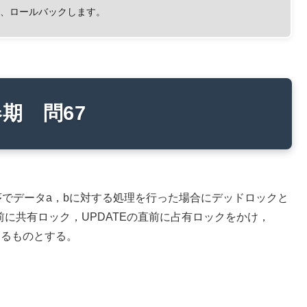
し、ロールバックします。
期 問67
順序でデータa，bに対する処理を行った場合にデッドロックと
前に共有ロック，UPDATEの直前に占有ロックをかけ，
除するものとする。