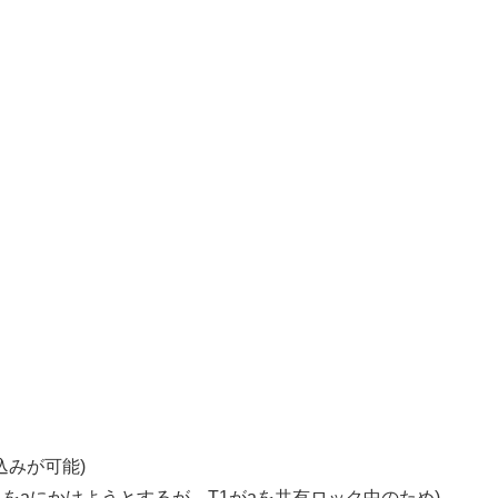
込みが可能)
をaにかけようとするが、T1がaを共有ロック中のため)