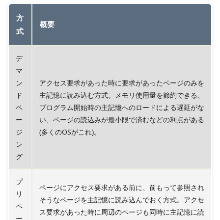
方
概要
式
デ
マ
ン
アクセス要求があった時に要求があったページのみを
ド
主記憶に読み込む方式。メモリ使用量を節約できる、
ペ
プログラム開始時の主記憶へのロードによる遅延がな
ー
い、ページの読込みが最小限で済むなどの利点がある
ジ
(多くのOSがこれ)。
ン
グ
プ
ページにアクセス要求がある前に、前もって参照され
リ
そうなページを主記憶に読み込んでおく方式。アクセ
ペ
ス要求があった時に周辺のページも同時に主記憶に読
ー