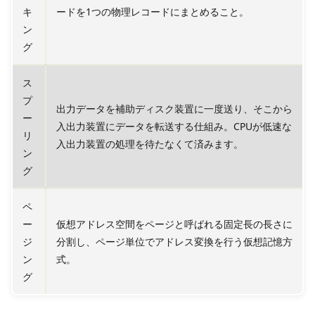
キ
ードを1つの物理レコードにまとめること。
ン
グ
ス
プ
出力データを補助ディスク装置に一度送り、そこから
ー
入出力装置にデータを転送する仕組み。CPUが低速な
リ
入出力装置の処理を待たなくて済みます。
ン
グ
ペ
ー
仮想アドレス空間をページと呼ばれる固定長の長さに
ジ
分割し、ページ単位でアドレス変換を行う仮想記憶方
ン
式。
グ