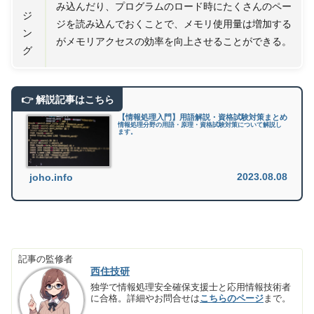
み込んだり、プログラムのロード時にたくさんのペー
ジ
ジを読み込んでおくことで、メモリ使用量は増加する
ン
がメモリアクセスの効率を向上させることができる。
グ
【情報処理入門】用語解説・資格試験対策まとめ
情報処理分野の用語・原理・資格試験対策について解説し
ます。
2023.08.08
joho.info
記事の監修者
西住技研
独学で情報処理安全確保支援士と応用情報技術者
に合格。詳細やお問合せは
こちらのページ
まで。