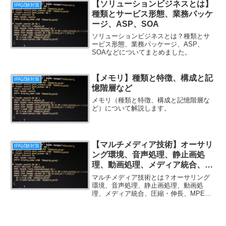
【ソリューションビジネスとは】
IPA試験対策
種類とサービス形態、業務パッケ
ージ、ASP、SOA
ソリューションビジネスとは？種類とサ
ービス形態、業務パッケージ、ASP、
SOAなどについてまとめました。
【メモリ】種類と特徴、構成と記
IPA試験対策
憶階層など
メモリ（種類と特徴、構成と記憶階層な
ど）について解説します。
【マルチメディア技術】オーサリ
IPA試験対策
ング環境、音声処理、静止画処
理、動画処理、メディア統合、圧
縮・伸長、MPEG
マルチメディア技術とは？オーサリング
環境、音声処理、静止画処理、動画処
理、メディア統合、圧縮・伸長、MPEG
などについてまとめました。