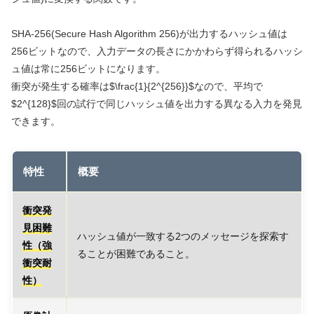
SHA-256(Secure Hash Algorithm 256)が出力するハッシュ値は
256ビットなので、入力データの長さにかかわらず得られるハッシ
ュ値は常に256ビットになります。
衝突が発生する確率は$\frac{1}{2^{256}}$なので、平均で
$2^{128}$回の試行で同じハッシュ値を出力する異なる入力を発見
できます。
特性
概要
衝突発
見困難
ハッシュ値が一致する2つのメッセージを探索す
性（強
ることが困難であること。
衝突耐
性）