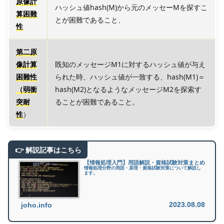
原像計
ハッシュ値hash(M)から元のメッセーMを探すこ
算困難
とが困難であること、
性
第二原
像計算
既知のメッセージM1に対するハッシュ値が与え
困難性
られた時、ハッシュ値が一致する、hash(M1)＝
（弱衝
hash(M2)となるようなメッセージM2を探索す
突耐
ることが困難であること。
性
）
【情報処理入門】用語解説・資格試験対策まとめ
情報処理分野の用語・原理・資格試験対策について解説し
ます。
2023.08.08
joho.info