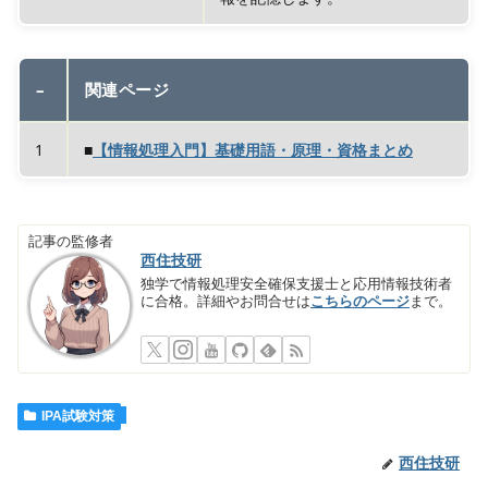
–
関連ページ
1
■
【情報処理入門】基礎用語・原理・資格まとめ
記事の監修者
西住技研
独学で情報処理安全確保支援士と応用情報技術者
に合格。詳細やお問合せは
こちらのページ
まで。
IPA試験対策
西住技研