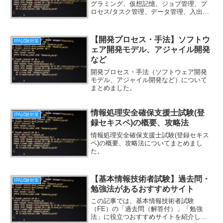
グラミング、仮想記憶、ジョブ管理、プ
ロセス/タスク管理、データ管理、入出力
管理、記憶管理、割込み、ブートについ
てまとめました。
【開発プロセス・手法】ソフトウ
IPA試験対策
ェア開発モデル、アジャイル開発
など
開発プロセス・手法（ソフトウェア開発
モデル、アジャイル開発など）について
まとめました。
情報処理安全確保支援士試験(登
IPA試験対策
録セキスペ)の概要、攻略法
情報処理安全確保支援士試験(登録セキス
ペ)の概要、攻略法についてまとめまし
た。
【基本情報技術者試験】過去問・
IPA試験対策
勉強法があるおすすめサイト
この記事では、基本情報技術者試験
（FE）の「過去問（解答付）」「勉強
法」に役立つおすすめサイトを紹介しま