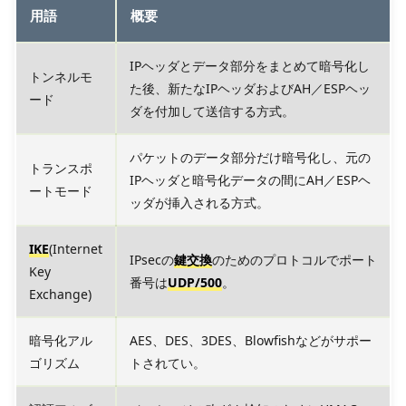
用語
概要
IPヘッダとデータ部分をまとめて暗号化し
トンネルモ
た後、新たなIPヘッダおよびAH／ESPヘッ
ード
ダを付加して送信する方式。
パケットのデータ部分だけ暗号化し、元の
トランスポ
IPヘッダと暗号化データの間にAH／ESPヘ
ートモード
ッダが挿入される方式。
IKE
(Internet
IPsecの
鍵交換
のためのプロトコルでポート
Key
番号は
UDP/500
。
Exchange)
暗号化アル
AES、DES、3DES、Blowfishなどがサポー
ゴリズム
トされてい。