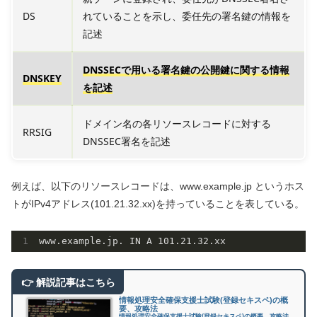
DS
れていることを示し、委任先の署名鍵の情報を
記述
DNSSECで用いる署名鍵の公開鍵に関する情報
DNSKEY
を記述
ドメイン名の各リソースレコードに対する
RRSIG
DNSSEC署名を記述
例えば、以下のリソースレコードは、www.example.jp というホス
トがIPv4アドレス(101.21.32.xx)を持っていることを表している。
www
.example
.jp
. IN A 
101.21
.
32
.xx
情報処理安全確保支援士試験(登録セキスペ)の概
要、攻略法
情報処理安全確保支援士試験(登録セキスペ)の概要、攻略法