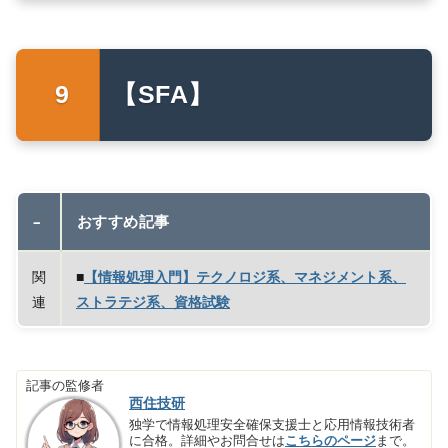
【SFA】
–
おすすめ記事
関
■
【情報処理入門】テクノロジ系、マネジメント系、
連
ストラテジ系、資格試験
記事の監修者
西住技研
独学で情報処理安全確保支援士と応用情報技術者
に合格。詳細やお問合せは
こちらのページ
まで。