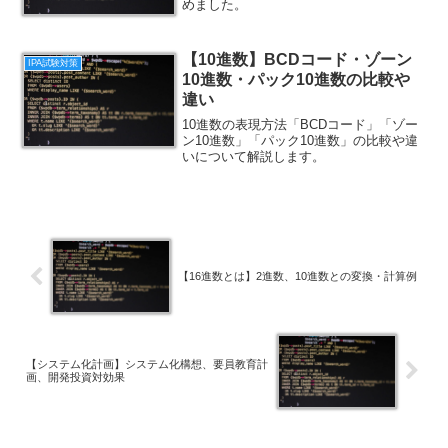
めました。
【10進数】BCDコード・ゾーン
IPA試験対策
10進数・パック10進数の比較や
違い
10進数の表現方法「BCDコード」「ゾー
ン10進数」「パック10進数」の比較や違
いについて解説します。
【16進数とは】2進数、10進数との変換・計算例
【システム化計画】システム化構想、要員教育計
画、開発投資対効果