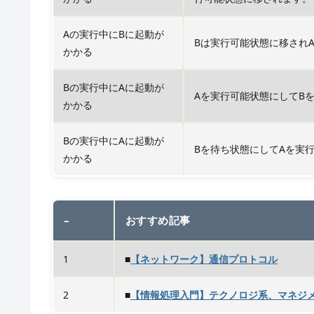
Aの実行中にBに起動が
Bは実行可能状態に移されA
かかる
Bの実行中にAに起動が
Aを実行可能状態にしてB
かかる
Bの実行中にAに起動が
Bを待ち状態にしてAを実
かかる
–
おすすめ記事
1
■
【ネットワーク】通信プロトコル
2
■
【情報処理入門】テクノロジ系、マネジ