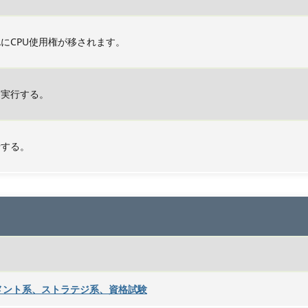
にCPU使用権が移されます。
を実行する。
行する。
メント系、ストラテジ系、資格試験