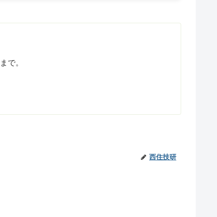
まで。
西住技研