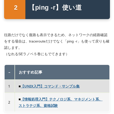
【ping -r】使い道
往路だけでなく復路も表示できるため、ネットワークの経路確認
をする場合は、tracerouteだけでなく「ping -r」も使って戻りも確
認します。
（なれるSEラノベ５巻にもでてきます）
–
おすすめ記事
1
■
【UNIX入門】コマンド・サンプル集
■
【情報処理入門】テクノロジ系、マネジメント系、
2
ストラテジ系、資格試験