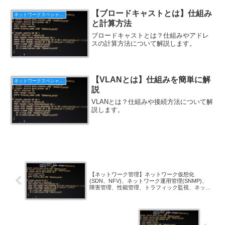
的に取り締まる装置です。交通量の多い
道路や、高速道路などに設置されていま
【ブロードキャストとは】仕組み
ネットワークスペシャリスト
す。制限速度を大幅に超...
と計算方法
ブロードキャストとは？仕組みやアドレ
スの計算方法について解説します。
【VLANとは】仕組みを簡単に解
ネットワークスペシャリスト
説
VLANとは？仕組みや接続方法について解
説します。
【ネットワーク管理】ネットワーク仮想化
(SDN、NFV)、ネットワーク運用管理(SNMP)、
障害管理、性能管理、トラフィック監視、ネット
ワークコマンド