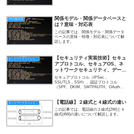
関係モデル・関係データベースと
IPA試験対策
は？意味・対応表
この記事では、関係モデル・関係データ
ベースの意味・特徴・対応表について解
説します。
【セキュリティ実装技術】セキュ
ネットワークスペシャリスト
アプロトコル、セキュアOS、ネ
ットワークセキュリティ、データ
ベースセキュリティ、アプリケー
セキュアプロトコル（IPSec，
ションセキュリティ、セキュアプ
SSL/TLS，SSH）、認証プロトコル
（SPF、DKIM、SMTPAUTH、OAuth、
ログラミング
DNSSECなど）セキュアOS、ネットワー
クセキュリティ、データベースセキュリ
ティ、アプリケーションセキュリティ、
【電話線】２線式と４線式の違い
ネットワークスペシャリスト
セキ...
この記事では、電話線の２線式(2W)と４
線式(4W)の違いについて解説します。