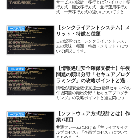
違い
サービスの設計・移行とは?パイロット移
行方式、順次移行方式、並行運用移行方
式、一斉移行方式の違いについてまとめ
ました。
【シンクライアントシステム】メ
IPA試験対策
リット・特徴と種類
この記事では、シンクライアントシステ
ムの意味・種類・特徴（メリット）につ
いて解説します。
【情報処理安全確保支援士】午後
IPA試験対策
問題の頻出分野「セキュアプログ
ラミング」の攻略ポイントと過去
問
情報処理安全確保支援士(登録セキスペ)の
午後問題の頻出分野「セキュアプログラ
ミング」の攻略ポイントと過去問につい
てまとめました。
【ソフトウェア方式設計とは】作
IPA試験対策
業7項目
共通フレームにおける「主ライフサイク
ルプロセス」「企画プロセス」について
まとめました。