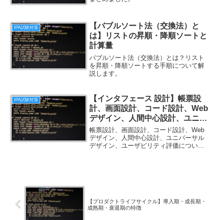
【バブルソート法（交換法）と
IPA試験対策
は】リストの昇順・降順ソートと
計算量
バブルソート法（交換法）とは？リスト
を昇順・降順ソートする手順について解
説します。
【インタフェース 設計】帳票設
IPA試験対策
計、画面設計、コード設計、Web
デザイン、人間中心設計、ユニバ
ーサルデザイン、ユーザビリティ
帳票設計、画面設計、コード設計、Web
評価
デザイン、人間中心設計、ユニバーサル
デザイン、ユーザビリティ評価について
まとめました。
【プロダクトライフサイクル】導入期・成長期・
成熟期・衰退期の特徴