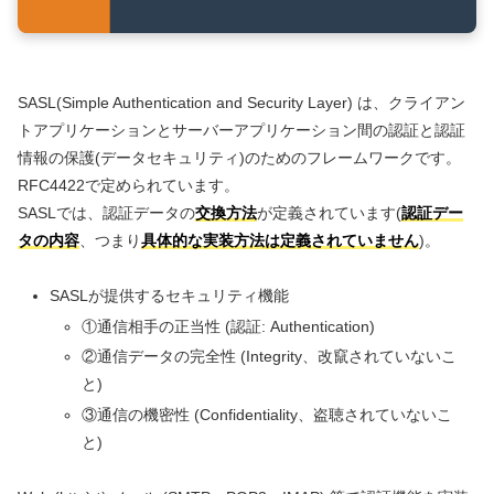
SASL(Simple Authentication and Security Layer) は、クライアン
トアプリケーションとサーバーアプリケーション間の認証と認証
情報の保護(データセキュリティ)のためのフレームワークです。
RFC4422で定められています。
SASLでは、認証データの
交換方法
が定義されています(
認証デー
タの内容
、つまり
具体的な実装方法は定義されていません
)。
SASLが提供するセキュリティ機能
①通信相手の正当性 (認証: Authentication)
②通信データの完全性 (Integrity、改竄されていないこ
と)
③通信の機密性 (Confidentiality、盗聴されていないこ
と)